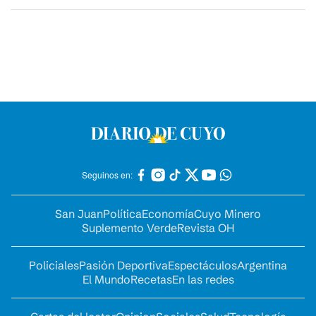
Seguinos en:
San Juan
Política
Economía
Cuyo Minero
Suplemento Verde
Revista OH
Policiales
Pasión Deportiva
Espectáculos
Argentina
El Mundo
Recetas
En las redes