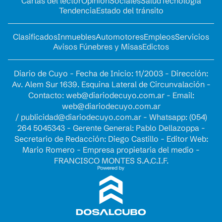
Cartas del lector
Opinion
Sociales
Salud
Tecnología
Tendencia
Estado del tránsito
Clasificados
Inmuebles
Automotores
Empleos
Servicios
Avisos Fúnebres y Misas
Edictos
Diario de Cuyo - Fecha de Inicio: 11/2003 - Dirección:
Av. Alem Sur 1639. Esquina Lateral de Circunvalación -
Contacto:
web@diariodecuyo.com.ar
- Email:
web@diariodecuyo.com.ar
/
publicidad@diariodecuyo.com.ar
-
Whatsapp: (054)
264 5045343 - Gerente General: Pablo Dellazoppa -
Secretario de Redacción: Diego Castillo - Editor Web:
Mario Romero - Empresa propietaria del medio -
FRANCISCO MONTES S.A.C.I.F.