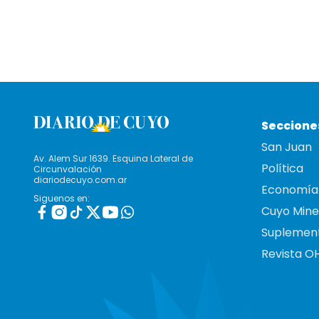
Seccione
San Juan
Av. Alem Sur 1639. Esquina Lateral de
Política
Circunvalación
diariodecuyo.com.ar
Economía
Siguenos en:
Cuyo Mine
Suplemen
Revista O