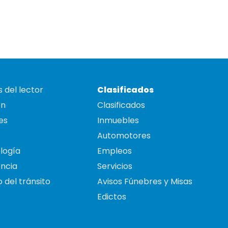
 del lector
Clasificados
on
Clasificados
es
Inmuebles
Automotores
logía
Empleos
ncia
Servicios
 del tránsito
Avisos Fúnebres y Misas
Edictos