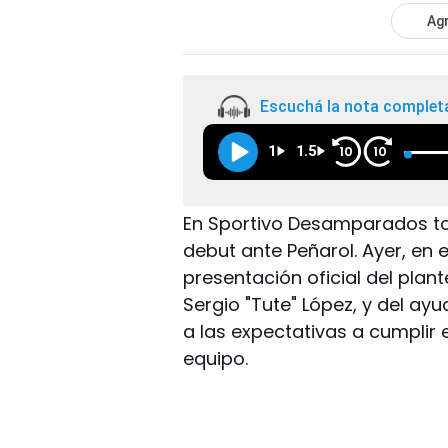
Agr
Escuchá la nota complet
1
1.5
10
10
En Sportivo Desamparados tod
debut ante Peñarol. Ayer, en e
presentación oficial del plan
Sergio "Tute" López, y del a
a las expectativas a cumplir
equipo.