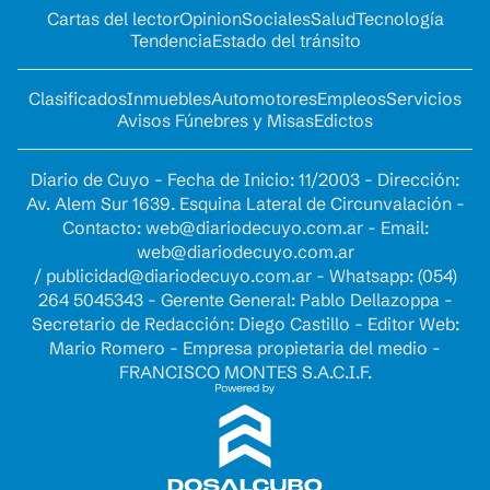
Cartas del lector
Opinion
Sociales
Salud
Tecnología
Tendencia
Estado del tránsito
Clasificados
Inmuebles
Automotores
Empleos
Servicios
Avisos Fúnebres y Misas
Edictos
Diario de Cuyo - Fecha de Inicio: 11/2003 - Dirección:
Av. Alem Sur 1639. Esquina Lateral de Circunvalación -
Contacto:
web@diariodecuyo.com.ar
- Email:
web@diariodecuyo.com.ar
/
publicidad@diariodecuyo.com.ar
-
Whatsapp: (054)
264 5045343 - Gerente General: Pablo Dellazoppa -
Secretario de Redacción: Diego Castillo - Editor Web:
Mario Romero - Empresa propietaria del medio -
FRANCISCO MONTES S.A.C.I.F.