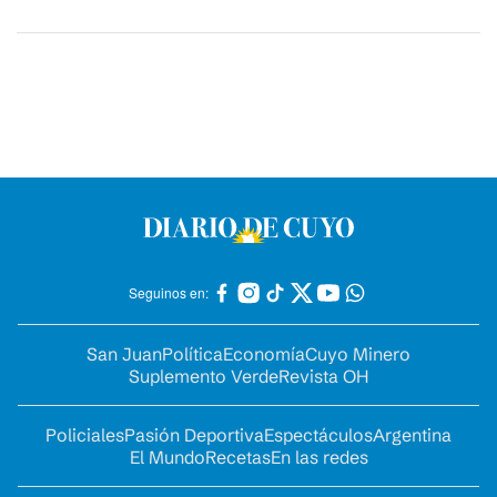
Seguinos en:
San Juan
Política
Economía
Cuyo Minero
Suplemento Verde
Revista OH
Policiales
Pasión Deportiva
Espectáculos
Argentina
El Mundo
Recetas
En las redes