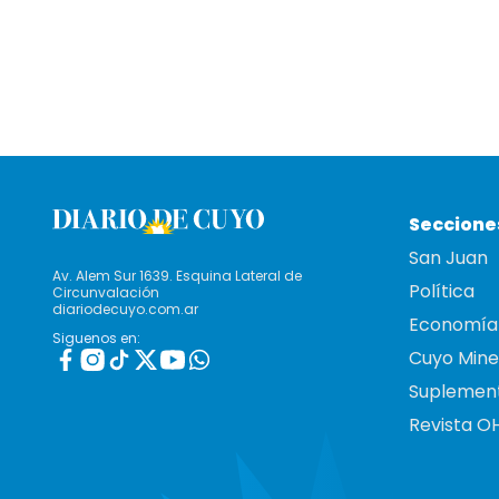
Seccione
San Juan
Av. Alem Sur 1639. Esquina Lateral de
Política
Circunvalación
diariodecuyo.com.ar
Economía
Siguenos en:
Cuyo Mine
Suplemen
Revista O