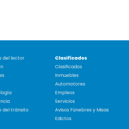
 del lector
Clasificados
on
Clasificados
es
Inmuebles
Automotores
logía
Empleos
ncia
Servicios
 del tránsito
Avisos Fúnebres y Misas
Edictos