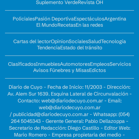
Suplemento Verde
Revista OH
Policiales
Pasión Deportiva
Espectáculos
Argentina
El Mundo
Recetas
En las redes
Cartas del lector
Opinion
Sociales
Salud
Tecnología
Tendencia
Estado del tránsito
Clasificados
Inmuebles
Automotores
Empleos
Servicios
Avisos Fúnebres y Misas
Edictos
Diario de Cuyo - Fecha de Inicio: 11/2003 - Dirección:
Av. Alem Sur 1639. Esquina Lateral de Circunvalación -
Contacto:
web@diariodecuyo.com.ar
- Email:
web@diariodecuyo.com.ar
/
publicidad@diariodecuyo.com.ar
-
Whatsapp: (054)
264 5045343 - Gerente General: Pablo Dellazoppa -
Secretario de Redacción: Diego Castillo - Editor Web:
Mario Romero - Empresa propietaria del medio -