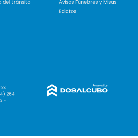
 del tránsito
Avisos Fúnebres y Misas
Edictos
to:
54) 264
o -