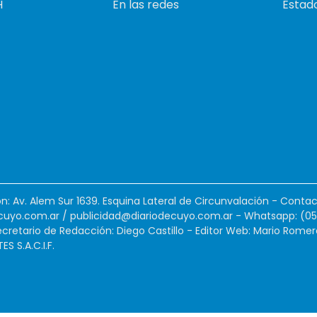
H
En las redes
Estado
ión: Av. Alem Sur 1639. Esquina Lateral de Circunvalación - Contac
cuyo.com.ar
/
publicidad@diariodecuyo.com.ar
-
Whatsapp: (0
cretario de Redacción: Diego Castillo - Editor Web: Mario Romer
 S.A.C.I.F.