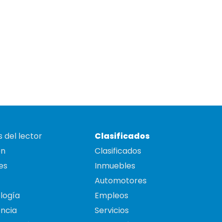
 del lector
Clasificados
on
Clasificados
es
Inmuebles
Automotores
logía
Empleos
ncia
Servicios