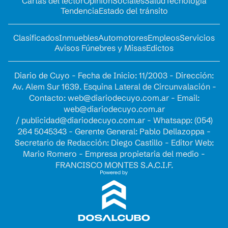
Cartas del lector
Opinion
Sociales
Salud
Tecnología
Tendencia
Estado del tránsito
Clasificados
Inmuebles
Automotores
Empleos
Servicios
Avisos Fúnebres y Misas
Edictos
Diario de Cuyo - Fecha de Inicio: 11/2003 - Dirección:
Av. Alem Sur 1639. Esquina Lateral de Circunvalación -
Contacto:
web@diariodecuyo.com.ar
- Email:
web@diariodecuyo.com.ar
/
publicidad@diariodecuyo.com.ar
-
Whatsapp: (054)
264 5045343 - Gerente General: Pablo Dellazoppa -
Secretario de Redacción: Diego Castillo - Editor Web:
Mario Romero - Empresa propietaria del medio -
FRANCISCO MONTES S.A.C.I.F.