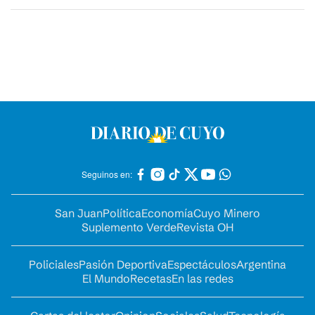
Seguinos en:
San Juan
Política
Economía
Cuyo Minero
Suplemento Verde
Revista OH
Policiales
Pasión Deportiva
Espectáculos
Argentina
El Mundo
Recetas
En las redes