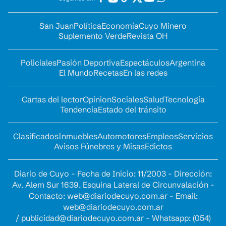
San Juan
Política
Economía
Cuyo Minero
Suplemento Verde
Revista OH
Policiales
Pasión Deportiva
Espectáculos
Argentina
El Mundo
Recetas
En las redes
Cartas del lector
Opinion
Sociales
Salud
Tecnología
Tendencia
Estado del tránsito
Clasificados
Inmuebles
Automotores
Empleos
Servicios
Avisos Fúnebres y Misas
Edictos
Diario de Cuyo - Fecha de Inicio: 11/2003 - Dirección:
Av. Alem Sur 1639. Esquina Lateral de Circunvalación -
Contacto:
web@diariodecuyo.com.ar
- Email:
web@diariodecuyo.com.ar
/
publicidad@diariodecuyo.com.ar
-
Whatsapp: (054)