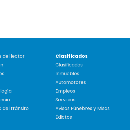
 del lector
Clasificados
on
Clasificados
es
Inmuebles
Automotores
logía
Empleos
ncia
Servicios
 del tránsito
Avisos Fúnebres y Misas
Edictos