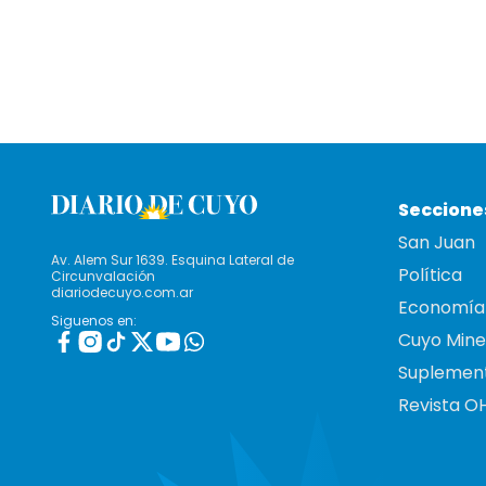
Seccione
San Juan
Av. Alem Sur 1639. Esquina Lateral de
Política
Circunvalación
diariodecuyo.com.ar
Economía
Siguenos en:
Cuyo Mine
Suplemen
Revista O