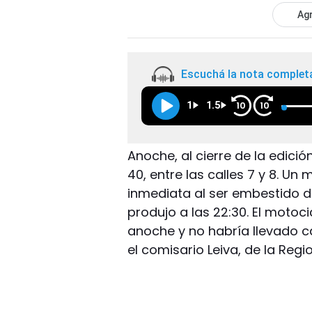
Agr
Escuchá la nota complet
1
1.5
10
10
Anoche, al cierre de la edició
40, entre las calles 7 y 8. Un
inmediata al ser embestido d
produjo a las 22:30. El motoci
anoche y no habría llevado ca
el comisario Leiva, de la Regio