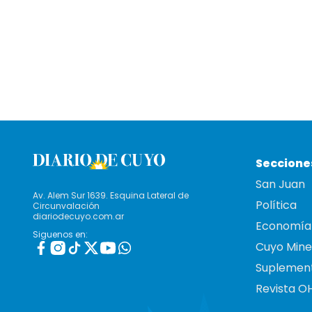
Seccione
San Juan
Av. Alem Sur 1639. Esquina Lateral de
Política
Circunvalación
diariodecuyo.com.ar
Economía
Siguenos en:
Cuyo Mine
Suplemen
Revista O