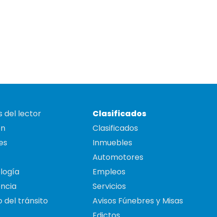
 del lector
Clasificados
on
Clasificados
es
Inmuebles
Automotores
logía
Empleos
ncia
Servicios
 del tránsito
Avisos Fúnebres y Misas
Edictos