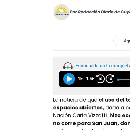
Por
Redacción Diario de Cuy
Agr
Escuchá la nota complet
1
1.5
10
10
La noticia de que
el uso del 
espacios abiertos,
dada a co
Nación Carla Vizzotti,
hizo ec
no corre para San Juan, do