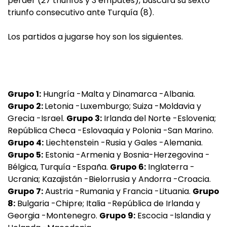
perder (27 triunfos y 3 empates), buscará su sexto
triunfo consecutivo ante Turquía (8).
Los partidos a jugarse hoy son los siguientes.
Grupo 1:
Hungría -Malta y Dinamarca -Albania.
Grupo 2:
Letonia -Luxemburgo; Suiza -Moldavia y
Grecia -Israel.
Grupo 3:
Irlanda del Norte -Eslovenia;
República Checa -Eslovaquia y Polonia -San Marino.
Grupo 4:
Liechtenstein -Rusia y Gales -Alemania.
Grupo 5:
Estonia -Armenia y Bosnia-Herzegovina -
Bélgica, Turquía -España.
Grupo 6:
Inglaterra -
Ucrania; Kazajistán -Bielorrusia y Andorra -Croacia.
Grupo 7:
Austria -Rumania y Francia -Lituania.
Grupo
8:
Bulgaria -Chipre; Italia -República de Irlanda y
Georgia -Montenegro.
Grupo 9:
Escocia -Islandia y