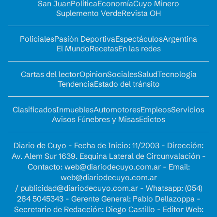
San Juan
Política
Economía
Cuyo Minero
Suplemento Verde
Revista OH
Policiales
Pasión Deportiva
Espectáculos
Argentina
El Mundo
Recetas
En las redes
Cartas del lector
Opinion
Sociales
Salud
Tecnología
Tendencia
Estado del tránsito
Clasificados
Inmuebles
Automotores
Empleos
Servicios
Avisos Fúnebres y Misas
Edictos
Diario de Cuyo - Fecha de Inicio: 11/2003 - Dirección:
Av. Alem Sur 1639. Esquina Lateral de Circunvalación -
Contacto:
web@diariodecuyo.com.ar
- Email:
web@diariodecuyo.com.ar
/
publicidad@diariodecuyo.com.ar
-
Whatsapp: (054)
264 5045343 - Gerente General: Pablo Dellazoppa -
Secretario de Redacción: Diego Castillo - Editor Web: