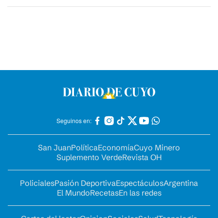
Seguinos en:
San Juan
Política
Economía
Cuyo Minero
Suplemento Verde
Revista OH
Policiales
Pasión Deportiva
Espectáculos
Argentina
El Mundo
Recetas
En las redes