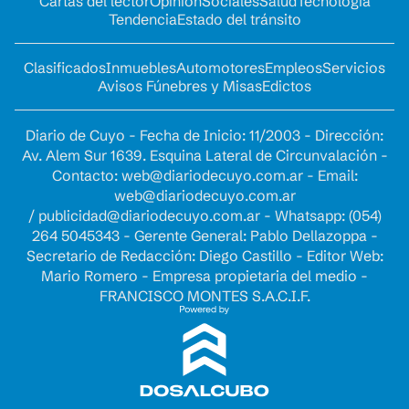
Cartas del lector
Opinion
Sociales
Salud
Tecnología
Tendencia
Estado del tránsito
Clasificados
Inmuebles
Automotores
Empleos
Servicios
Avisos Fúnebres y Misas
Edictos
Diario de Cuyo - Fecha de Inicio: 11/2003 - Dirección:
Av. Alem Sur 1639. Esquina Lateral de Circunvalación -
Contacto:
web@diariodecuyo.com.ar
- Email:
web@diariodecuyo.com.ar
/
publicidad@diariodecuyo.com.ar
-
Whatsapp: (054)
264 5045343 - Gerente General: Pablo Dellazoppa -
Secretario de Redacción: Diego Castillo - Editor Web:
Mario Romero - Empresa propietaria del medio -
FRANCISCO MONTES S.A.C.I.F.