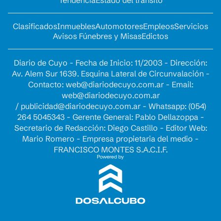
Clasificados
Inmuebles
Automotores
Empleos
Servicios
Avisos Fúnebres y Misas
Edictos
Diario de Cuyo - Fecha de Inicio: 11/2003 - Dirección:
Av. Alem Sur 1639. Esquina Lateral de Circunvalación -
Contacto:
web@diariodecuyo.com.ar
- Email:
web@diariodecuyo.com.ar
/
publicidad@diariodecuyo.com.ar
-
Whatsapp: (054)
264 5045343 - Gerente General: Pablo Dellazoppa -
Secretario de Redacción: Diego Castillo - Editor Web:
Mario Romero - Empresa propietaria del medio -
FRANCISCO MONTES S.A.C.I.F.