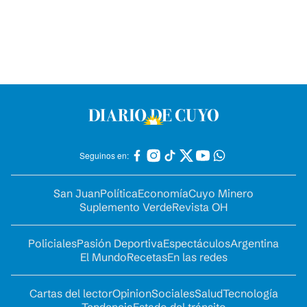
Seguinos en:
San Juan
Política
Economía
Cuyo Minero
Suplemento Verde
Revista OH
Policiales
Pasión Deportiva
Espectáculos
Argentina
El Mundo
Recetas
En las redes
Cartas del lector
Opinion
Sociales
Salud
Tecnología
Tendencia
Estado del tránsito