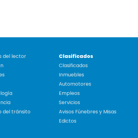
 del lector
Clasificados
on
Clasificados
es
Inmuebles
Automotores
logía
Empleos
ncia
Servicios
 del tránsito
Avisos Fúnebres y Misas
Edictos