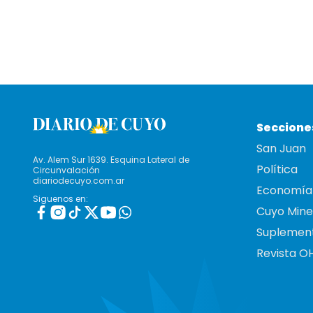
Seccione
San Juan
Av. Alem Sur 1639. Esquina Lateral de
Política
Circunvalación
diariodecuyo.com.ar
Economía
Siguenos en:
Cuyo Mine
Suplemen
Revista O