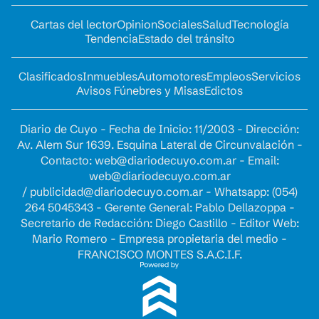
Cartas del lector
Opinion
Sociales
Salud
Tecnología
Tendencia
Estado del tránsito
Clasificados
Inmuebles
Automotores
Empleos
Servicios
Avisos Fúnebres y Misas
Edictos
Diario de Cuyo - Fecha de Inicio: 11/2003 - Dirección:
Av. Alem Sur 1639. Esquina Lateral de Circunvalación -
Contacto:
web@diariodecuyo.com.ar
- Email:
web@diariodecuyo.com.ar
/
publicidad@diariodecuyo.com.ar
-
Whatsapp: (054)
264 5045343 - Gerente General: Pablo Dellazoppa -
Secretario de Redacción: Diego Castillo - Editor Web:
Mario Romero - Empresa propietaria del medio -
FRANCISCO MONTES S.A.C.I.F.