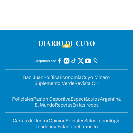
Seguinos en:
San Juan
Política
Economía
Cuyo Minero
Suplemento Verde
Revista OH
Policiales
Pasión Deportiva
Espectáculos
Argentina
El Mundo
Recetas
En las redes
Cartas del lector
Opinion
Sociales
Salud
Tecnología
Tendencia
Estado del tránsito