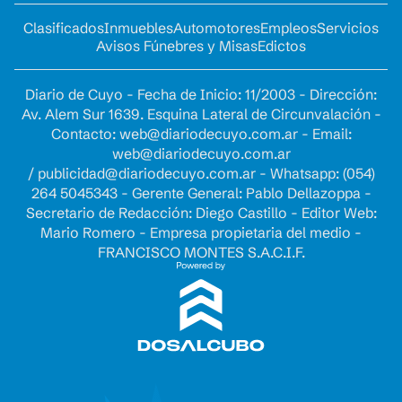
Clasificados
Inmuebles
Automotores
Empleos
Servicios
Avisos Fúnebres y Misas
Edictos
Diario de Cuyo - Fecha de Inicio: 11/2003 - Dirección:
Av. Alem Sur 1639. Esquina Lateral de Circunvalación -
Contacto:
web@diariodecuyo.com.ar
- Email:
web@diariodecuyo.com.ar
/
publicidad@diariodecuyo.com.ar
-
Whatsapp: (054)
264 5045343 - Gerente General: Pablo Dellazoppa -
Secretario de Redacción: Diego Castillo - Editor Web:
Mario Romero - Empresa propietaria del medio -
FRANCISCO MONTES S.A.C.I.F.