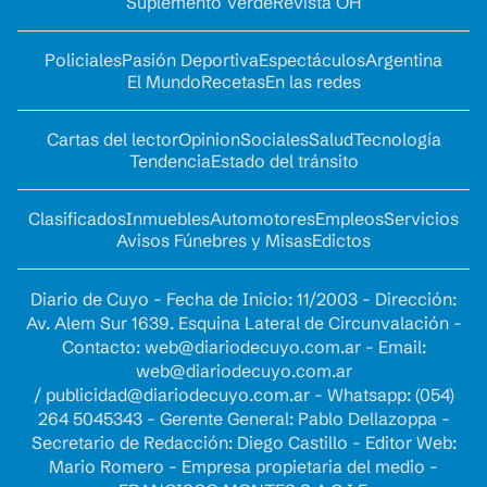
Suplemento Verde
Revista OH
Policiales
Pasión Deportiva
Espectáculos
Argentina
El Mundo
Recetas
En las redes
Cartas del lector
Opinion
Sociales
Salud
Tecnología
Tendencia
Estado del tránsito
Clasificados
Inmuebles
Automotores
Empleos
Servicios
Avisos Fúnebres y Misas
Edictos
Diario de Cuyo - Fecha de Inicio: 11/2003 - Dirección:
Av. Alem Sur 1639. Esquina Lateral de Circunvalación -
Contacto:
web@diariodecuyo.com.ar
- Email:
web@diariodecuyo.com.ar
/
publicidad@diariodecuyo.com.ar
-
Whatsapp: (054)
264 5045343 - Gerente General: Pablo Dellazoppa -
Secretario de Redacción: Diego Castillo - Editor Web:
Mario Romero - Empresa propietaria del medio -