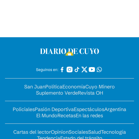
Seguinos en:
San Juan
Política
Economía
Cuyo Minero
Suplemento Verde
Revista OH
Policiales
Pasión Deportiva
Espectáculos
Argentina
El Mundo
Recetas
En las redes
Cartas del lector
Opinion
Sociales
Salud
Tecnología
Tendencia
Estado del tránsito