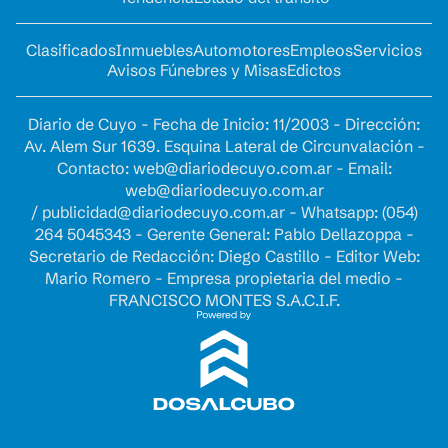
Clasificados
Inmuebles
Automotores
Empleos
Servicios
Avisos Fúnebres y Misas
Edictos
Diario de Cuyo - Fecha de Inicio: 11/2003 - Dirección:
Av. Alem Sur 1639. Esquina Lateral de Circunvalación -
Contacto:
web@diariodecuyo.com.ar
- Email:
web@diariodecuyo.com.ar
/
publicidad@diariodecuyo.com.ar
-
Whatsapp: (054)
264 5045343 - Gerente General: Pablo Dellazoppa -
Secretario de Redacción: Diego Castillo - Editor Web:
Mario Romero - Empresa propietaria del medio -
FRANCISCO MONTES S.A.C.I.F.