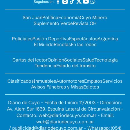
Seguinos en:
San Juan
Política
Economía
Cuyo Minero
Suplemento Verde
Revista OH
Policiales
Pasión Deportiva
Espectáculos
Argentina
El Mundo
Recetas
En las redes
Cartas del lector
Opinion
Sociales
Salud
Tecnología
Tendencia
Estado del tránsito
Clasificados
Inmuebles
Automotores
Empleos
Servicios
Avisos Fúnebres y Misas
Edictos
Diario de Cuyo - Fecha de Inicio: 11/2003 - Dirección:
Av. Alem Sur 1639. Esquina Lateral de Circunvalación -
Contacto:
web@diariodecuyo.com.ar
- Email:
web@diariodecuyo.com.ar
/
publicidad@diariodecuyo.com.ar
-
Whatsapp: (054)