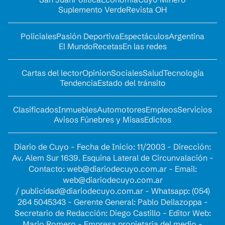
Suplemento Verde
Revista OH
Policiales
Pasión Deportiva
Espectáculos
Argentina
El Mundo
Recetas
En las redes
Cartas del lector
Opinion
Sociales
Salud
Tecnología
Tendencia
Estado del tránsito
Clasificados
Inmuebles
Automotores
Empleos
Servicios
Avisos Fúnebres y Misas
Edictos
Diario de Cuyo - Fecha de Inicio: 11/2003 - Dirección:
Av. Alem Sur 1639. Esquina Lateral de Circunvalación -
Contacto:
web@diariodecuyo.com.ar
- Email:
web@diariodecuyo.com.ar
/
publicidad@diariodecuyo.com.ar
-
Whatsapp: (054)
264 5045343 - Gerente General: Pablo Dellazoppa -
Secretario de Redacción: Diego Castillo - Editor Web:
Mario Romero - Empresa propietaria del medio -