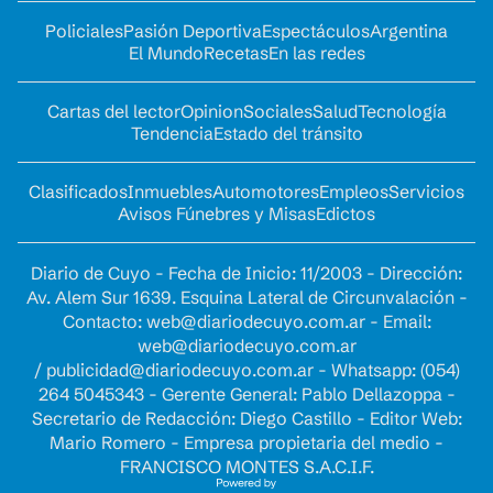
Policiales
Pasión Deportiva
Espectáculos
Argentina
El Mundo
Recetas
En las redes
Cartas del lector
Opinion
Sociales
Salud
Tecnología
Tendencia
Estado del tránsito
Clasificados
Inmuebles
Automotores
Empleos
Servicios
Avisos Fúnebres y Misas
Edictos
Diario de Cuyo - Fecha de Inicio: 11/2003 - Dirección:
Av. Alem Sur 1639. Esquina Lateral de Circunvalación -
Contacto:
web@diariodecuyo.com.ar
- Email:
web@diariodecuyo.com.ar
/
publicidad@diariodecuyo.com.ar
-
Whatsapp: (054)
264 5045343 - Gerente General: Pablo Dellazoppa -
Secretario de Redacción: Diego Castillo - Editor Web:
Mario Romero - Empresa propietaria del medio -
FRANCISCO MONTES S.A.C.I.F.