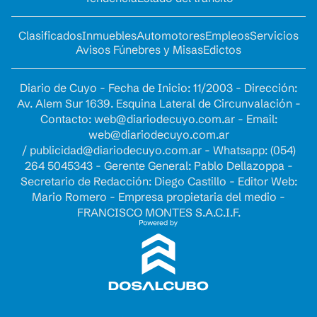
Clasificados
Inmuebles
Automotores
Empleos
Servicios
Avisos Fúnebres y Misas
Edictos
Diario de Cuyo - Fecha de Inicio: 11/2003 - Dirección:
Av. Alem Sur 1639. Esquina Lateral de Circunvalación -
Contacto:
web@diariodecuyo.com.ar
- Email:
web@diariodecuyo.com.ar
/
publicidad@diariodecuyo.com.ar
-
Whatsapp: (054)
264 5045343 - Gerente General: Pablo Dellazoppa -
Secretario de Redacción: Diego Castillo - Editor Web:
Mario Romero - Empresa propietaria del medio -
FRANCISCO MONTES S.A.C.I.F.