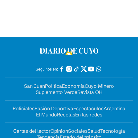
Seguinos en:
San Juan
Política
Economía
Cuyo Minero
Suplemento Verde
Revista OH
Policiales
Pasión Deportiva
Espectáculos
Argentina
El Mundo
Recetas
En las redes
Cartas del lector
Opinion
Sociales
Salud
Tecnología
Tendencia
Estado del tránsito