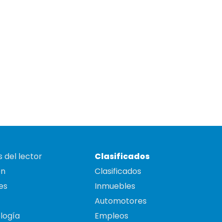
 del lector
Clasificados
on
Clasificados
es
Inmuebles
Automotores
logía
Empleos