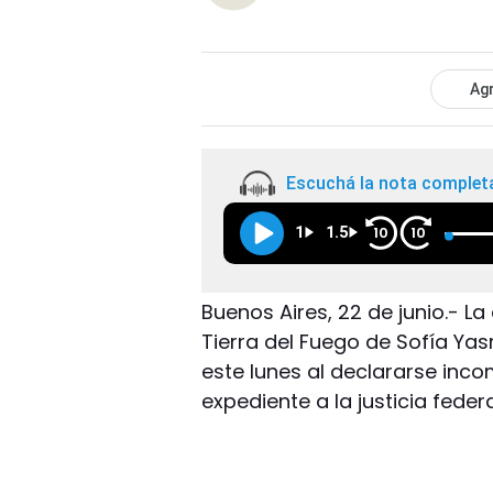
Agr
Escuchá la nota complet
1
1.5
10
10
Buenos Aires, 22 de junio.- L
Tierra del Fuego de Sofía Yas
este lunes al declararse incom
expediente a la justicia feder