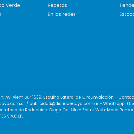
to Verde
Recetas
Tende
H
En las redes
Estado
ión: Av. Alem Sur 1639. Esquina Lateral de Circunvalación - Contac
cuyo.com.ar
/
publicidad@diariodecuyo.com.ar
-
Whatsapp: (0
cretario de Redacción: Diego Castillo - Editor Web: Mario Romer
 S.A.C.I.F.