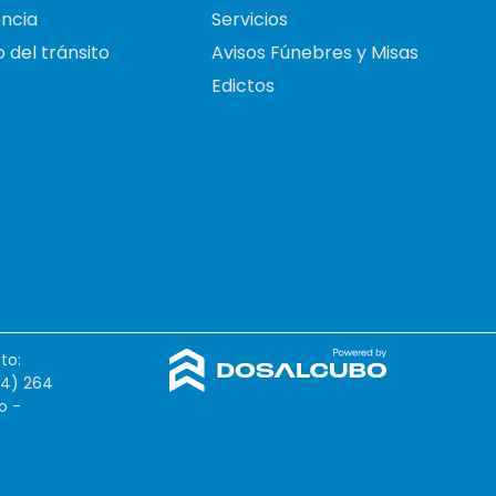
ncia
Servicios
 del tránsito
Avisos Fúnebres y Misas
Edictos
to:
54) 264
o -