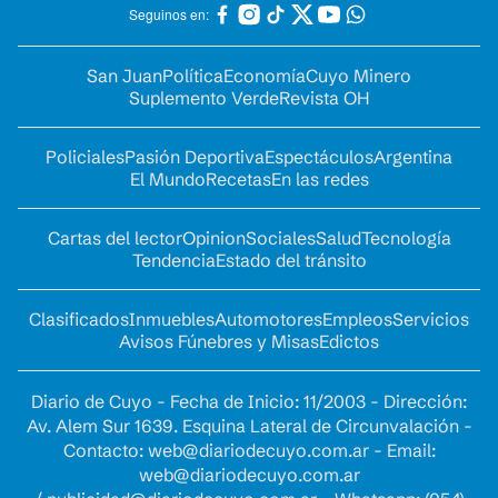
Seguinos en:
San Juan
Política
Economía
Cuyo Minero
Suplemento Verde
Revista OH
Policiales
Pasión Deportiva
Espectáculos
Argentina
El Mundo
Recetas
En las redes
Cartas del lector
Opinion
Sociales
Salud
Tecnología
Tendencia
Estado del tránsito
Clasificados
Inmuebles
Automotores
Empleos
Servicios
Avisos Fúnebres y Misas
Edictos
Diario de Cuyo - Fecha de Inicio: 11/2003 - Dirección:
Av. Alem Sur 1639. Esquina Lateral de Circunvalación -
Contacto:
web@diariodecuyo.com.ar
- Email:
web@diariodecuyo.com.ar