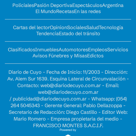
Policiales
Pasión Deportiva
Espectáculos
Argentina
El Mundo
Recetas
En las redes
Cartas del lector
Opinion
Sociales
Salud
Tecnología
Tendencia
Estado del tránsito
Clasificados
Inmuebles
Automotores
Empleos
Servicios
Avisos Fúnebres y Misas
Edictos
Diario de Cuyo - Fecha de Inicio: 11/2003 - Dirección:
Av. Alem Sur 1639. Esquina Lateral de Circunvalación -
Contacto:
web@diariodecuyo.com.ar
- Email:
web@diariodecuyo.com.ar
/
publicidad@diariodecuyo.com.ar
-
Whatsapp: (054)
264 5045343 - Gerente General: Pablo Dellazoppa -
Secretario de Redacción: Diego Castillo - Editor Web:
Mario Romero - Empresa propietaria del medio -
FRANCISCO MONTES S.A.C.I.F.