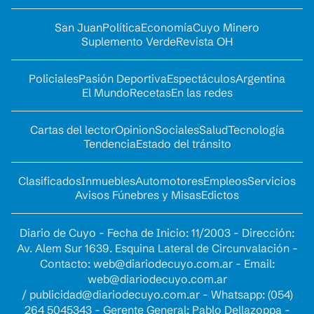
San Juan
Política
Economía
Cuyo Minero
Suplemento Verde
Revista OH
Policiales
Pasión Deportiva
Espectáculos
Argentina
El Mundo
Recetas
En las redes
Cartas del lector
Opinion
Sociales
Salud
Tecnología
Tendencia
Estado del tránsito
Clasificados
Inmuebles
Automotores
Empleos
Servicios
Avisos Fúnebres y Misas
Edictos
Diario de Cuyo - Fecha de Inicio: 11/2003 - Dirección:
Av. Alem Sur 1639. Esquina Lateral de Circunvalación -
Contacto:
web@diariodecuyo.com.ar
- Email:
web@diariodecuyo.com.ar
/
publicidad@diariodecuyo.com.ar
-
Whatsapp: (054)
264 5045343 - Gerente General: Pablo Dellazoppa -