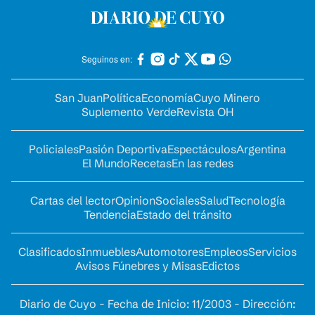
Seguinos en:
San Juan
Política
Economía
Cuyo Minero
Suplemento Verde
Revista OH
Policiales
Pasión Deportiva
Espectáculos
Argentina
El Mundo
Recetas
En las redes
Cartas del lector
Opinion
Sociales
Salud
Tecnología
Tendencia
Estado del tránsito
Clasificados
Inmuebles
Automotores
Empleos
Servicios
Avisos Fúnebres y Misas
Edictos
Diario de Cuyo - Fecha de Inicio: 11/2003 - Dirección: