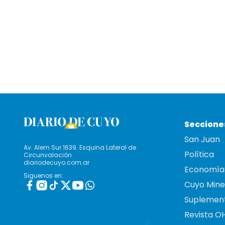
Seccione
San Juan
Av. Alem Sur 1639. Esquina Lateral de
Política
Circunvalación
diariodecuyo.com.ar
Economía
Siguenos en:
Cuyo Mine
Suplemen
Revista O