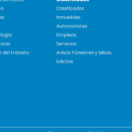
on
Clasificados
es
Inmuebles
Automotores
logía
Empleos
ncia
Servicios
 del tránsito
Avisos Fúnebres y Misas
Edictos