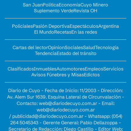
San Juan
Política
Economía
Cuyo Minero
Suplemento Verde
Revista OH
Policiales
Pasión Deportiva
Espectáculos
Argentina
El Mundo
Recetas
En las redes
Cartas del lector
Opinion
Sociales
Salud
Tecnología
Tendencia
Estado del tránsito
Clasificados
Inmuebles
Automotores
Empleos
Servicios
Avisos Fúnebres y Misas
Edictos
Diario de Cuyo - Fecha de Inicio: 11/2003 - Dirección:
Av. Alem Sur 1639. Esquina Lateral de Circunvalación -
Contacto:
web@diariodecuyo.com.ar
- Email:
web@diariodecuyo.com.ar
/
publicidad@diariodecuyo.com.ar
-
Whatsapp: (054)
264 5045343 - Gerente General: Pablo Dellazoppa -
Secretario de Redacción: Diego Castillo - Editor Web: