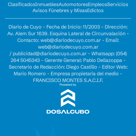
Clasificados
Inmuebles
Automotores
Empleos
Servicios
Avisos Fúnebres y Misas
Edictos
Diario de Cuyo - Fecha de Inicio: 11/2003 - Dirección:
Av. Alem Sur 1639. Esquina Lateral de Circunvalación -
Contacto:
web@diariodecuyo.com.ar
- Email:
web@diariodecuyo.com.ar
/
publicidad@diariodecuyo.com.ar
-
Whatsapp: (054)
264 5045343 - Gerente General: Pablo Dellazoppa -
Secretario de Redacción: Diego Castillo - Editor Web:
Mario Romero - Empresa propietaria del medio -
FRANCISCO MONTES S.A.C.I.F.