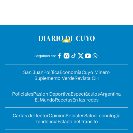
Seguinos en:
San Juan
Política
Economía
Cuyo Minero
Suplemento Verde
Revista OH
Policiales
Pasión Deportiva
Espectáculos
Argentina
El Mundo
Recetas
En las redes
Cartas del lector
Opinion
Sociales
Salud
Tecnología
Tendencia
Estado del tránsito