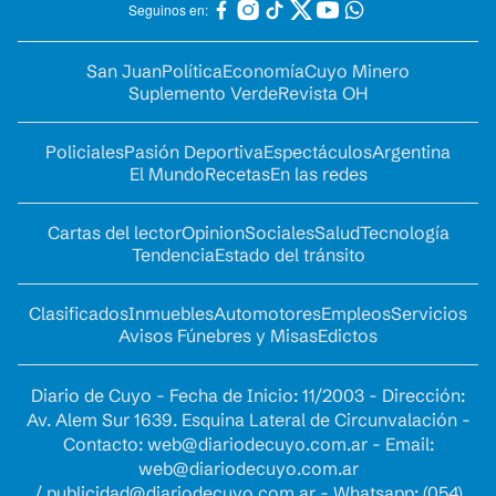
Seguinos en:
San Juan
Política
Economía
Cuyo Minero
Suplemento Verde
Revista OH
Policiales
Pasión Deportiva
Espectáculos
Argentina
El Mundo
Recetas
En las redes
Cartas del lector
Opinion
Sociales
Salud
Tecnología
Tendencia
Estado del tránsito
Clasificados
Inmuebles
Automotores
Empleos
Servicios
Avisos Fúnebres y Misas
Edictos
Diario de Cuyo - Fecha de Inicio: 11/2003 - Dirección:
Av. Alem Sur 1639. Esquina Lateral de Circunvalación -
Contacto:
web@diariodecuyo.com.ar
- Email:
web@diariodecuyo.com.ar
/
publicidad@diariodecuyo.com.ar
-
Whatsapp: (054)