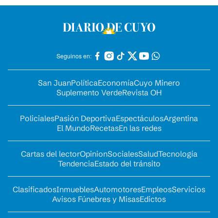
Seguinos en:
San Juan
Política
Economía
Cuyo Minero
Suplemento Verde
Revista OH
Policiales
Pasión Deportiva
Espectáculos
Argentina
El Mundo
Recetas
En las redes
Cartas del lector
Opinion
Sociales
Salud
Tecnología
Tendencia
Estado del tránsito
Clasificados
Inmuebles
Automotores
Empleos
Servicios
Avisos Fúnebres y Misas
Edictos