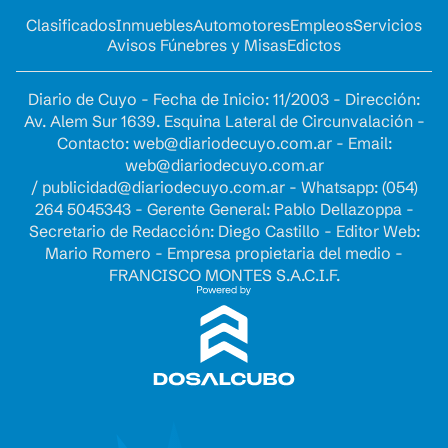
Clasificados
Inmuebles
Automotores
Empleos
Servicios
Avisos Fúnebres y Misas
Edictos
Diario de Cuyo - Fecha de Inicio: 11/2003 - Dirección:
Av. Alem Sur 1639. Esquina Lateral de Circunvalación -
Contacto:
web@diariodecuyo.com.ar
- Email:
web@diariodecuyo.com.ar
/
publicidad@diariodecuyo.com.ar
-
Whatsapp: (054)
264 5045343 - Gerente General: Pablo Dellazoppa -
Secretario de Redacción: Diego Castillo - Editor Web:
Mario Romero - Empresa propietaria del medio -
FRANCISCO MONTES S.A.C.I.F.