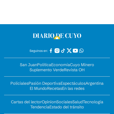
Seguinos en:
San Juan
Política
Economía
Cuyo Minero
Suplemento Verde
Revista OH
Policiales
Pasión Deportiva
Espectáculos
Argentina
El Mundo
Recetas
En las redes
Cartas del lector
Opinion
Sociales
Salud
Tecnología
Tendencia
Estado del tránsito