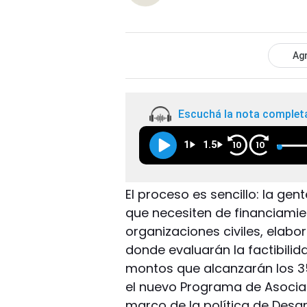
Agr
Escuchá la nota complet
1
1.5
10
10
El proceso es sencillo: la ge
que necesiten de financiamie
organizaciones civiles, elabo
donde evaluarán la factibilid
montos que alcanzarán los 35
el nuevo Programa de Asocia
marco de la política de Desa