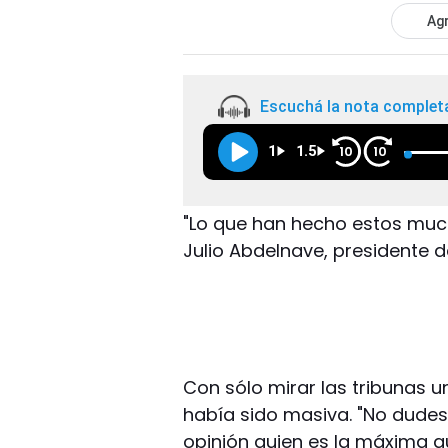
Agr
Escuchá la nota complet
1
1.5
10
10
"Lo que han hecho estos muc
Julio Abdelnave, presidente d
Con sólo mirar las tribunas 
había sido masiva. "No dude
opinión quien es la máxima a