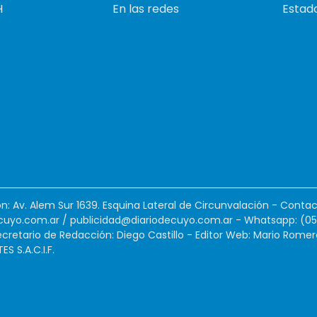
H
En las redes
Estado
ión: Av. Alem Sur 1639. Esquina Lateral de Circunvalación - Contac
cuyo.com.ar
/
publicidad@diariodecuyo.com.ar
-
Whatsapp: (0
cretario de Redacción: Diego Castillo - Editor Web: Mario Romer
 S.A.C.I.F.