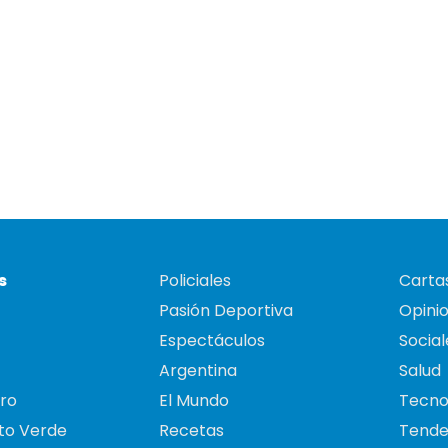
s
Policiales
Cartas
Pasión Deportiva
Opini
Espectáculos
Social
Argentina
Salud
ro
El Mundo
Tecno
to Verde
Recetas
Tende