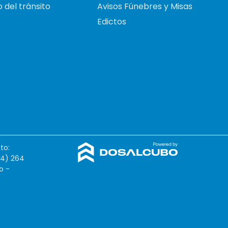
 del tránsito
Avisos Fúnebres y Misas
Edictos
to:
54) 264
o -