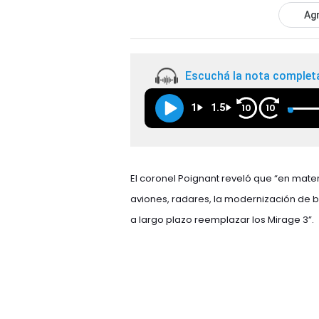
Agr
Escuchá la nota complet
1
1.5
10
10
El coronel Poignant reveló que “en mate
aviones, radares, la modernización de 
a largo plazo reemplazar los Mirage 3”.