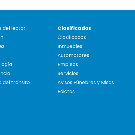
 del lector
Clasificados
on
Clasificados
es
Inmuebles
Automotores
logía
Empleos
ncia
Servicios
 del tránsito
Avisos Fúnebres y Misas
Edictos