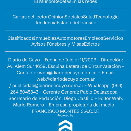
El Mundo
Recetas
En las redes
Cartas del lector
Opinion
Sociales
Salud
Tecnología
Tendencia
Estado del tránsito
Clasificados
Inmuebles
Automotores
Empleos
Servicios
Avisos Fúnebres y Misas
Edictos
Diario de Cuyo - Fecha de Inicio: 11/2003 - Dirección:
Av. Alem Sur 1639. Esquina Lateral de Circunvalación -
Contacto:
web@diariodecuyo.com.ar
- Email:
web@diariodecuyo.com.ar
/
publicidad@diariodecuyo.com.ar
-
Whatsapp: (054)
264 5045343 - Gerente General: Pablo Dellazoppa -
Secretario de Redacción: Diego Castillo - Editor Web:
Mario Romero - Empresa propietaria del medio -
FRANCISCO MONTES S.A.C.I.F.