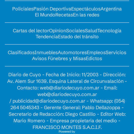
Policiales
Pasión Deportiva
Espectáculos
Argentina
El Mundo
Recetas
En las redes
Cartas del lector
Opinion
Sociales
Salud
Tecnología
Tendencia
Estado del tránsito
Clasificados
Inmuebles
Automotores
Empleos
Servicios
Avisos Fúnebres y Misas
Edictos
Diario de Cuyo - Fecha de Inicio: 11/2003 - Dirección:
Av. Alem Sur 1639. Esquina Lateral de Circunvalación -
Contacto:
web@diariodecuyo.com.ar
- Email:
web@diariodecuyo.com.ar
/
publicidad@diariodecuyo.com.ar
-
Whatsapp: (054)
264 5045343 - Gerente General: Pablo Dellazoppa -
Secretario de Redacción: Diego Castillo - Editor Web:
Mario Romero - Empresa propietaria del medio -
FRANCISCO MONTES S.A.C.I.F.