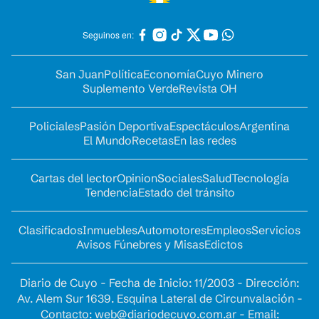
Seguinos en:
San Juan
Política
Economía
Cuyo Minero
Suplemento Verde
Revista OH
Policiales
Pasión Deportiva
Espectáculos
Argentina
El Mundo
Recetas
En las redes
Cartas del lector
Opinion
Sociales
Salud
Tecnología
Tendencia
Estado del tránsito
Clasificados
Inmuebles
Automotores
Empleos
Servicios
Avisos Fúnebres y Misas
Edictos
Diario de Cuyo - Fecha de Inicio: 11/2003 - Dirección:
Av. Alem Sur 1639. Esquina Lateral de Circunvalación -
Contacto:
web@diariodecuyo.com.ar
- Email: