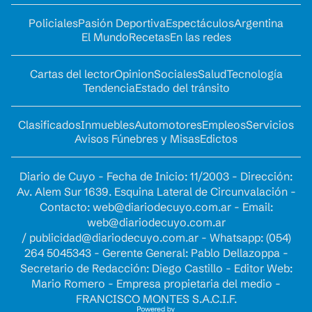
Policiales
Pasión Deportiva
Espectáculos
Argentina
El Mundo
Recetas
En las redes
Cartas del lector
Opinion
Sociales
Salud
Tecnología
Tendencia
Estado del tránsito
Clasificados
Inmuebles
Automotores
Empleos
Servicios
Avisos Fúnebres y Misas
Edictos
Diario de Cuyo - Fecha de Inicio: 11/2003 - Dirección:
Av. Alem Sur 1639. Esquina Lateral de Circunvalación -
Contacto:
web@diariodecuyo.com.ar
- Email:
web@diariodecuyo.com.ar
/
publicidad@diariodecuyo.com.ar
-
Whatsapp: (054)
264 5045343 - Gerente General: Pablo Dellazoppa -
Secretario de Redacción: Diego Castillo - Editor Web:
Mario Romero - Empresa propietaria del medio -
FRANCISCO MONTES S.A.C.I.F.