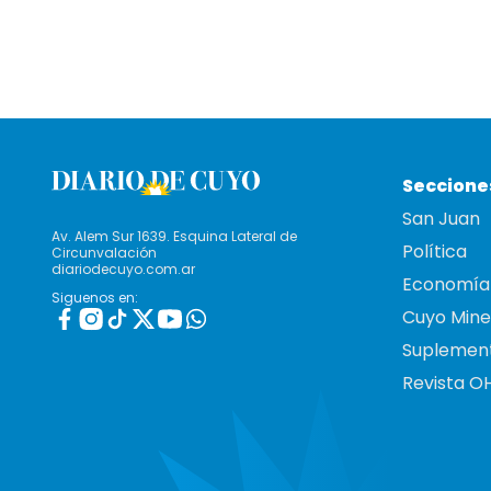
Seccione
San Juan
Av. Alem Sur 1639. Esquina Lateral de
Política
Circunvalación
diariodecuyo.com.ar
Economía
Siguenos en:
Cuyo Mine
Suplemen
Revista O