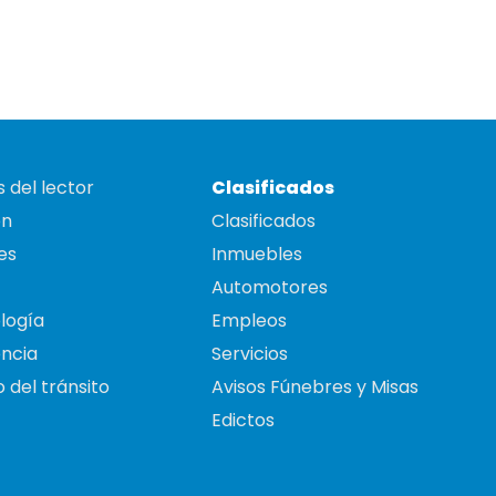
 del lector
Clasificados
on
Clasificados
es
Inmuebles
Automotores
logía
Empleos
ncia
Servicios
 del tránsito
Avisos Fúnebres y Misas
Edictos