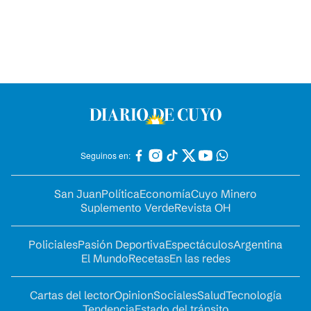
Seguinos en:
San Juan
Política
Economía
Cuyo Minero
Suplemento Verde
Revista OH
Policiales
Pasión Deportiva
Espectáculos
Argentina
El Mundo
Recetas
En las redes
Cartas del lector
Opinion
Sociales
Salud
Tecnología
Tendencia
Estado del tránsito