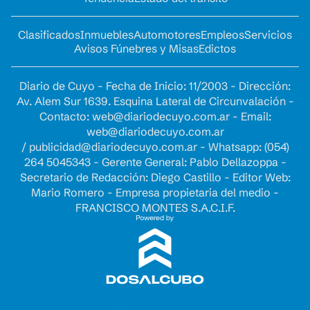
Clasificados
Inmuebles
Automotores
Empleos
Servicios
Avisos Fúnebres y Misas
Edictos
Diario de Cuyo - Fecha de Inicio: 11/2003 - Dirección:
Av. Alem Sur 1639. Esquina Lateral de Circunvalación -
Contacto:
web@diariodecuyo.com.ar
- Email:
web@diariodecuyo.com.ar
/
publicidad@diariodecuyo.com.ar
-
Whatsapp: (054)
264 5045343 - Gerente General: Pablo Dellazoppa -
Secretario de Redacción: Diego Castillo - Editor Web:
Mario Romero - Empresa propietaria del medio -
FRANCISCO MONTES S.A.C.I.F.