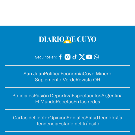
Seguinos en:
San Juan
Política
Economía
Cuyo Minero
Suplemento Verde
Revista OH
Policiales
Pasión Deportiva
Espectáculos
Argentina
El Mundo
Recetas
En las redes
Cartas del lector
Opinion
Sociales
Salud
Tecnología
Tendencia
Estado del tránsito