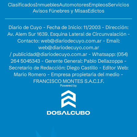
Clasificados
Inmuebles
Automotores
Empleos
Servicios
Avisos Fúnebres y Misas
Edictos
Diario de Cuyo - Fecha de Inicio: 11/2003 - Dirección:
Av. Alem Sur 1639. Esquina Lateral de Circunvalación -
Contacto:
web@diariodecuyo.com.ar
- Email:
web@diariodecuyo.com.ar
/
publicidad@diariodecuyo.com.ar
-
Whatsapp: (054)
264 5045343 - Gerente General: Pablo Dellazoppa -
Secretario de Redacción: Diego Castillo - Editor Web:
Mario Romero - Empresa propietaria del medio -
FRANCISCO MONTES S.A.C.I.F.