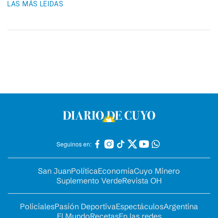
LAS MÁS LEIDAS
Seguinos en:
San Juan
Política
Economía
Cuyo Minero
Suplemento Verde
Revista OH
Policiales
Pasión Deportiva
Espectáculos
Argentina
El Mundo
Recetas
En las redes