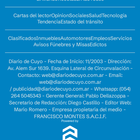
Cartas del lector
Opinion
Sociales
Salud
Tecnología
Tendencia
Estado del tránsito
Clasificados
Inmuebles
Automotores
Empleos
Servicios
Avisos Fúnebres y Misas
Edictos
Diario de Cuyo - Fecha de Inicio: 11/2003 - Dirección:
Av. Alem Sur 1639. Esquina Lateral de Circunvalación -
Contacto:
web@diariodecuyo.com.ar
- Email:
web@diariodecuyo.com.ar
/
publicidad@diariodecuyo.com.ar
-
Whatsapp: (054)
264 5045343 - Gerente General: Pablo Dellazoppa -
Secretario de Redacción: Diego Castillo - Editor Web:
Mario Romero - Empresa propietaria del medio -
FRANCISCO MONTES S.A.C.I.F.