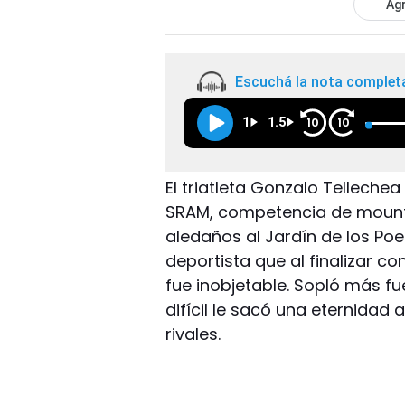
Agr
Escuchá la nota complet
1
1.5
10
10
El triatleta Gonzalo Tellech
SRAM, competencia de mountai
aledaños al Jardín de los Poet
deportista que al finalizar co
fue inobjetable. Sopló más fu
difícil le sacó una eternidad a
rivales.