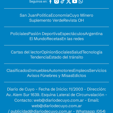
Seguinos en:
San Juan
Política
Economía
Cuyo Minero
Suplemento Verde
Revista OH
Policiales
Pasión Deportiva
Espectáculos
Argentina
El Mundo
Recetas
En las redes
Cartas del lector
Opinion
Sociales
Salud
Tecnología
Tendencia
Estado del tránsito
Clasificados
Inmuebles
Automotores
Empleos
Servicios
Avisos Fúnebres y Misas
Edictos
Diario de Cuyo - Fecha de Inicio: 11/2003 - Dirección:
Av. Alem Sur 1639. Esquina Lateral de Circunvalación -
Contacto:
web@diariodecuyo.com.ar
- Email:
web@diariodecuyo.com.ar
/
publicidad@diariodecuyo.com.ar
-
Whatsapp: (054)