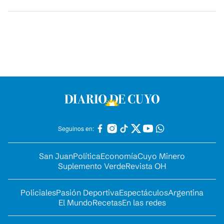
Seguinos en:
San Juan
Política
Economía
Cuyo Minero
Suplemento Verde
Revista OH
Policiales
Pasión Deportiva
Espectáculos
Argentina
El Mundo
Recetas
En las redes