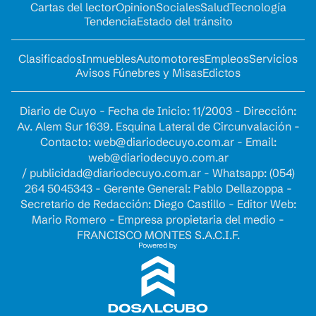
Cartas del lector
Opinion
Sociales
Salud
Tecnología
Tendencia
Estado del tránsito
Clasificados
Inmuebles
Automotores
Empleos
Servicios
Avisos Fúnebres y Misas
Edictos
Diario de Cuyo - Fecha de Inicio: 11/2003 - Dirección:
Av. Alem Sur 1639. Esquina Lateral de Circunvalación -
Contacto:
web@diariodecuyo.com.ar
- Email:
web@diariodecuyo.com.ar
/
publicidad@diariodecuyo.com.ar
-
Whatsapp: (054)
264 5045343 - Gerente General: Pablo Dellazoppa -
Secretario de Redacción: Diego Castillo - Editor Web:
Mario Romero - Empresa propietaria del medio -
FRANCISCO MONTES S.A.C.I.F.