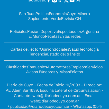
Seguinos en:
San Juan
Política
Economía
Cuyo Minero
Suplemento Verde
Revista OH
Policiales
Pasión Deportiva
Espectáculos
Argentina
El Mundo
Recetas
En las redes
Cartas del lector
Opinion
Sociales
Salud
Tecnología
Tendencia
Estado del tránsito
Clasificados
Inmuebles
Automotores
Empleos
Servicios
Avisos Fúnebres y Misas
Edictos
Diario de Cuyo - Fecha de Inicio: 11/2003 - Dirección:
Av. Alem Sur 1639. Esquina Lateral de Circunvalación -
Contacto:
web@diariodecuyo.com.ar
- Email:
web@diariodecuyo.com.ar
/
publicidad@diariodecuyo.com.ar
-
Whatsapp: (054)