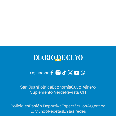
Seguinos en:
San Juan
Política
Economía
Cuyo Minero
Suplemento Verde
Revista OH
Policiales
Pasión Deportiva
Espectáculos
Argentina
El Mundo
Recetas
En las redes