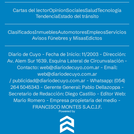
Cartas del lector
Opinion
Sociales
Salud
Tecnología
Tendencia
Estado del tránsito
Clasificados
Inmuebles
Automotores
Empleos
Servicios
Avisos Fúnebres y Misas
Edictos
Diario de Cuyo - Fecha de Inicio: 11/2003 - Dirección:
Av. Alem Sur 1639. Esquina Lateral de Circunvalación -
Contacto:
web@diariodecuyo.com.ar
- Email:
web@diariodecuyo.com.ar
/
publicidad@diariodecuyo.com.ar
-
Whatsapp: (054)
264 5045343 - Gerente General: Pablo Dellazoppa -
Secretario de Redacción: Diego Castillo - Editor Web:
Mario Romero - Empresa propietaria del medio -
FRANCISCO MONTES S.A.C.I.F.